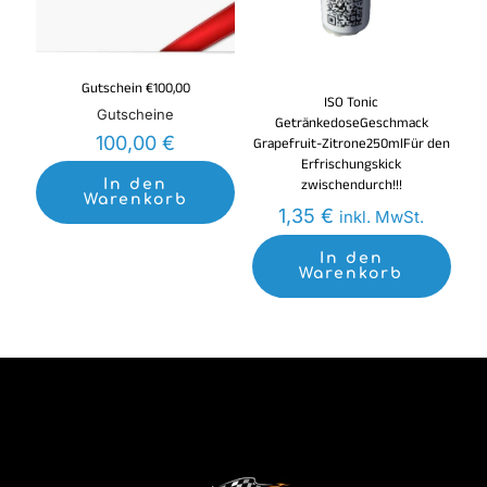
Gutschein €100,00
ISO Tonic
Gutscheine
GetränkedoseGeschmack
100,00
€
Grapefruit-Zitrone250mlFür den
Erfrischungskick
zwischendurch!!!
In den
Warenkorb
1,35
€
inkl. MwSt.
In den
Warenkorb