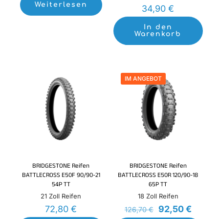
Weiterlesen
34,90
€
In den
Warenkorb
IM ANGEBOT
BRIDGESTONE Reifen
BRIDGESTONE Reifen
BATTLECROSS E50F 90/90-21
BATTLECROSS E50R 120/90-18
54P TT
65P TT
21 Zoll Reifen
18 Zoll Reifen
Ursprüngliche
Aktuel
72,80
€
92,50
€
126,70
€
Preis
Preis