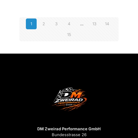
1
2
3
4
…
13
14
15
DM Zweirad Performance GmbH
Bundesstrasse 26