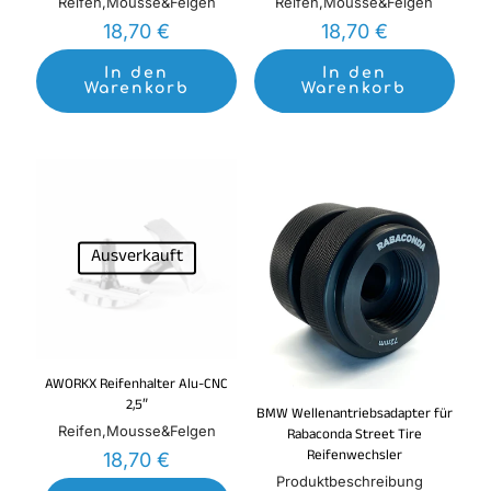
Reifen,Mousse&Felgen
Reifen,Mousse&Felgen
18,70
€
18,70
€
In den
In den
Warenkorb
Warenkorb
Ausverkauft
AWORKX Reifenhalter Alu-CNC
2,5″
BMW Wellenantriebsadapter für
Reifen,Mousse&Felgen
Rabaconda Street Tire
Reifenwechsler
18,70
€
Produktbeschreibung