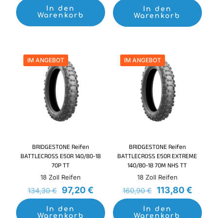
war:
ist:
In den
In den
Warenkorb
Warenkorb
126,70 €
92,50 
IM ANGEBOT
IM ANGEBOT
BRIDGESTONE Reifen
BRIDGESTONE Reifen
BATTLECROSS E50R 140/80-18
BATTLECROSS E50R EXTREME
70P TT
140/80-18 70M NHS TT
18 Zoll Reifen
18 Zoll Reifen
Ursprünglicher
Aktueller
Ursprüngliche
Aktuel
97,20
€
113,80
€
134,30
€
160,90
€
Preis
Preis
Preis
Preis
war:
ist:
war:
ist:
In den
In den
Warenkorb
134,30 €
97,20 €.
Warenkorb
160,90 €
113,80