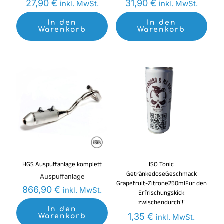
27,90
€
31,90
€
inkl. MwSt.
inkl. MwSt.
In den
In den
Warenkorb
Warenkorb
HGS Auspuffanlage komplett
ISO Tonic
GetränkedoseGeschmack
Auspuffanlage
Grapefruit-Zitrone250mlFür den
866,90
€
inkl. MwSt.
Erfrischungskick
zwischendurch!!!
In den
1,35
€
Warenkorb
inkl. MwSt.