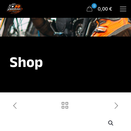
0
0,00 €
Shop