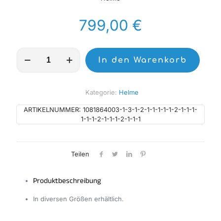
799,00
€
6D
In den Warenkorb
Helmet
ATR-
3
Hyper
Kategorie:
Helme
Gloss
Neon
ARTIKELNUMMER:
1081864003-1-3-1-2-1-1-1-1-1-2-1-1-1-
Menge
1-1-1-2-1-1-1-2-1-1-1
Teilen
Produktbeschreibung
In diversen Größen erhältlich.