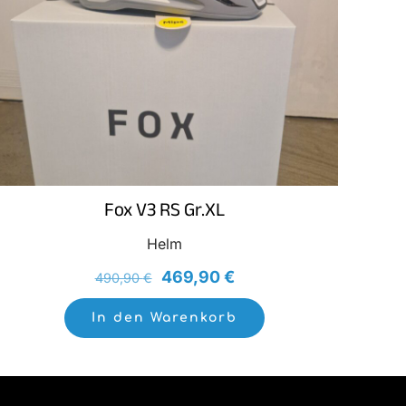
Fox V3 RS Gr.XL
Helm
Ursprünglicher
Aktueller
469,90
€
490,90
€
Preis
Preis
In den Warenkorb
war:
ist:
490,90 €
469,90 €.