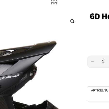
6D H
6D
Helmet
ATR-
3
Solid
ARTIKELN
Matte
Menge