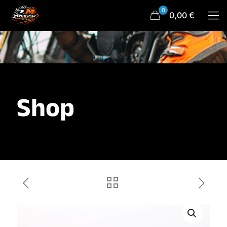
0
0,00 €
Shop