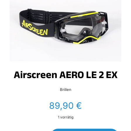
Airscreen AERO LE 2 EX
Brillen
89,90
€
1 vorrätig