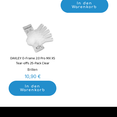
137,45 €
129,00 €
In den
Warenkorb
OAKLEY O-Frame 2.0 Pro MX XS
Tear-offs 25-Pack Clear
Brillen
10,90
€
In den
Warenkorb