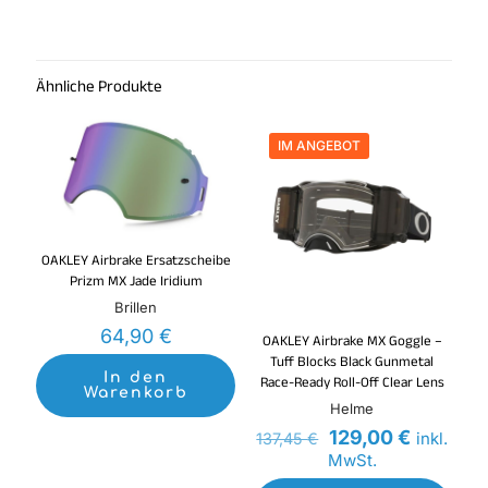
Ähnliche Produkte
IM ANGEBOT
OAKLEY Airbrake Ersatzscheibe
Prizm MX Jade Iridium
Brillen
64,90
€
OAKLEY Airbrake MX Goggle –
Tuff Blocks Black Gunmetal
In den
Race-Ready Roll-Off Clear Lens
Warenkorb
Helme
Ursprünglicher
Aktuelle
129,00
€
inkl.
137,45
€
Preis
Preis
MwSt.
war:
ist: