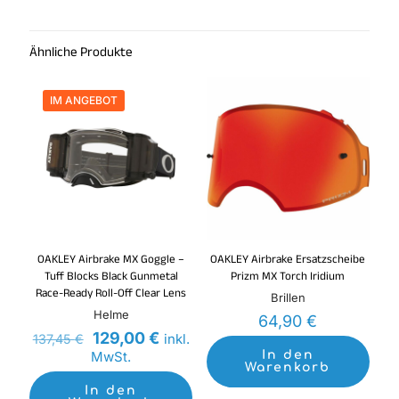
Ähnliche Produkte
IM ANGEBOT
OAKLEY Airbrake MX Goggle –
OAKLEY Airbrake Ersatzscheibe
Tuff Blocks Black Gunmetal
Prizm MX Torch Iridium
Race-Ready Roll-Off Clear Lens
Brillen
Helme
64,90
€
Ursprünglicher
Aktueller
129,00
€
inkl.
137,45
€
Preis
Preis
MwSt.
In den
Warenkorb
war:
ist:
137,45 €
129,00 €.
In den