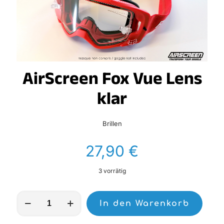
AirScreen Fox Vue Lens
klar
Brillen
27,90
€
3 vorrätig
AirScreen
In den Warenkorb
Fox
Vue
Lens