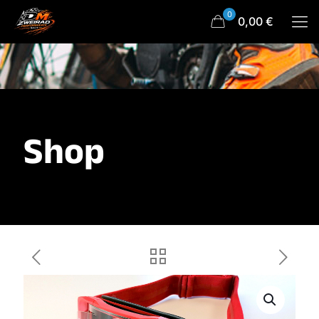
0
0,00 €
Shop