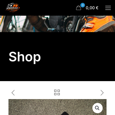
0
0,00 €
Shop