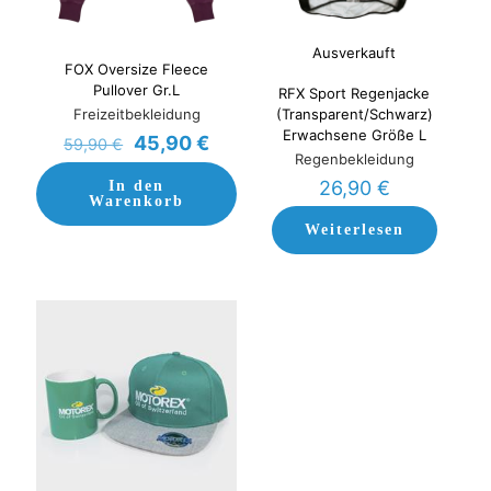
Ausverkauft
FOX Oversize Fleece
Pullover Gr.L
RFX Sport Regenjacke
Freizeitbekleidung
(Transparent/Schwarz)
Erwachsene Größe L
Ursprünglicher
Aktueller
45,90
€
59,90
€
Regenbekleidung
Preis
Preis
war:
ist:
26,90
€
In den
Warenkorb
59,90 €
45,90 €.
Weiterlesen