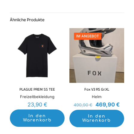
Ähnliche Produkte
IM ANGEBOT
PLAGUE PREM SS TEE
Fox V3 RS Gr.XL
Freizeitbekleidung
Helm
Ursprünglicher
Aktue
23,90
€
469,90
€
490,90
€
Preis
Preis
war:
ist:
In den
In den
Warenkorb
Warenkorb
490,90 €
469,9