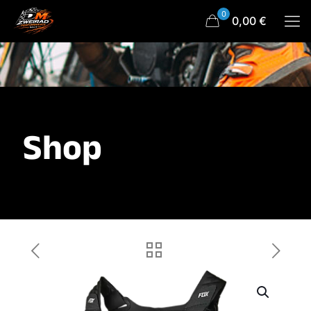
0
0,00 €
Shop