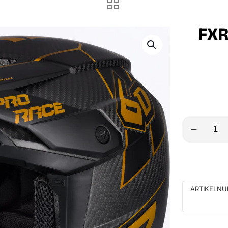
FXR
FXR
6D
ATR-
3
HELMETS
ARTIKELN
25
Menge