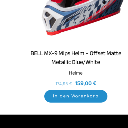
BELL MX-9 Mips Helm – Offset Matte
Metallic Blue/White
Helme
Ursprünglicher
Aktueller
159,00
€
174,95
€
Preis
Preis
In den Warenkorb
war:
ist:
174,95 €
159,00 €.