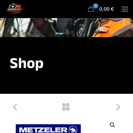
0
0,00 €
Shop