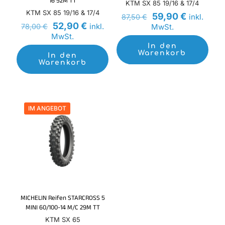
16 52M TT
KTM SX 85 19/16 & 17/4
KTM SX 85 19/16 & 17/4
Ursprünglicher
Aktueller
59,90
€
inkl.
87,50
€
Ursprünglicher
Aktueller
Preis
Preis
52,90
€
inkl.
78,00
€
MwSt.
Preis
Preis
war:
ist:
MwSt.
war:
ist:
87,50 €
59,90 €.
In den
78,00 €
52,90 €.
Warenkorb
In den
Warenkorb
IM ANGEBOT
MICHELIN Reifen STARCROSS 5
MINI 60/100-14 M/C 29M TT
KTM SX 65