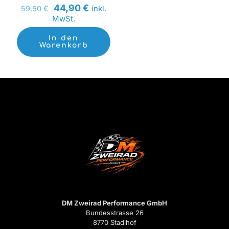
Ursprünglicher
Aktueller
44,90
€
inkl.
59,50
€
Preis
Preis
MwSt.
war:
ist:
59,50 €
44,90 €.
In den
Warenkorb
DM Zweirad Performance GmbH
Bundesstrasse 26
8770 Stadlhof