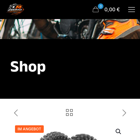
0
0,00 €
Shop
IM ANGEBOT