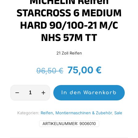
MICHELIN Reifen
STARCROSS 6 MEDIUM
HARD 90/100-21 M/C
NHS 57M TT
21 Zoll Reifen
Ursprünglicher
Aktuelle
75,00
€
96,50
€
Preis
Preis
war:
ist:
MICHELIN
In den Warenkorb
Reifen
96,50 €
75,00 €.
STARCROSS
6
MEDIUM
Kategorien:
Reifen, Montiermaschinen & Zubehör
,
Sale
HARD
90/100-
ARTIKELNUMMER:
9006010
21
M/C