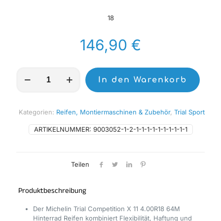
18
146,90
€
Michelin
In den Warenkorb
Trial
Competition
X
11
Kategorien:
Reifen, Montiermaschinen & Zubehör
,
Trial Sport
4.00R18
Menge
ARTIKELNUMMER:
9003052-1-2-1-1-1-1-1-1-1-1-1-1
Teilen
Produktbeschreibung
Der Michelin Trial Competition X 11 4.00R18 64M
Hinterrad Reifen kombiniert Flexibilität, Haftung und