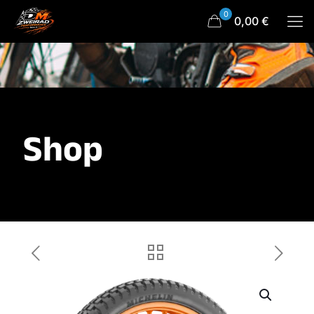
0
0,00 €
Shop