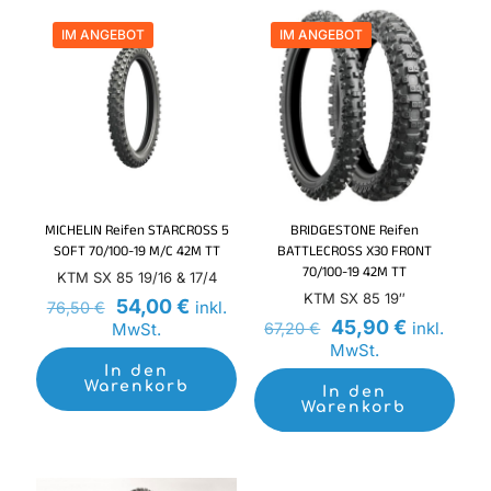
IM ANGEBOT
IM ANGEBOT
MICHELIN Reifen STARCROSS 5
BRIDGESTONE Reifen
SOFT 70/100-19 M/C 42M TT
BATTLECROSS X30 FRONT
70/100-19 42M TT
KTM SX 85 19/16 & 17/4
KTM SX 85 19″
Ursprünglicher
Aktueller
54,00
€
inkl.
76,50
€
Preis
Preis
Ursprünglicher
Aktueller
45,90
€
inkl.
MwSt.
67,20
€
war:
ist:
Preis
Preis
MwSt.
76,50 €
54,00 €.
war:
ist:
In den
67,20 €
45,90 €.
Warenkorb
In den
Warenkorb