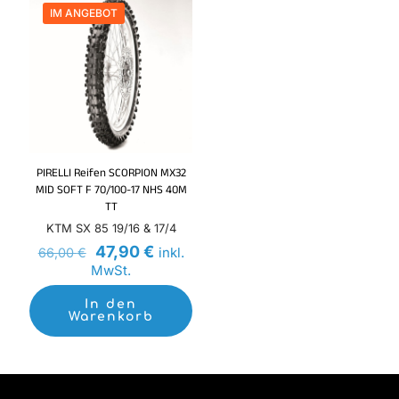
IM ANGEBOT
PIRELLI Reifen SCORPION MX32
MID SOFT F 70/100-17 NHS 40M
TT
KTM SX 85 19/16 & 17/4
Ursprünglicher
Aktueller
47,90
€
inkl.
66,00
€
Preis
Preis
MwSt.
war:
ist:
66,00 €
47,90 €.
In den
Warenkorb