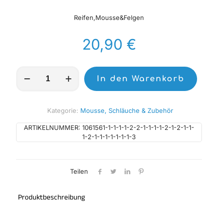
Reifen,Mousse&Felgen
20,90
€
MICHELIN
In den Warenkorb
UHD
-
Ultra
Heavy
Kategorie:
Mousse, Schläuche & Zubehör
Duty
Schläuche
ARTIKELNUMMER:
1061561-1-1-1-1-2-2-1-1-1-1-2-1-2-1-1-
18
1-2-1-1-1-1-1-1-1-3
Zoll
Menge
Teilen
Produktbeschreibung