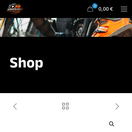
0
0,00 €
Shop