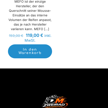
MEFO ist der einzige
Hersteller, der den
Querschnitt seiner Mousse-
Einsätze an das interne
Volumen der Reifen anpasst,
das je nach Hersteller
variieren kann. MEFO
[…]
Ursprünglicher
Aktueller
119,00
€
inkl.
159,00
€
Preis
Preis
MwSt.
war:
ist:
159,00 €
119,00 €.
In den
Warenkorb