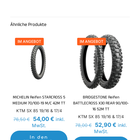
Ähnliche Produkte
IM ANGEBOT
IM ANGEBOT
MICHELIN Reifen STARCROSS 5
BRIDGESTONE Reifen
MEDIUM 70/100-19 M/C 42M TT
BATTLECROSS X30 REAR 90/100-
16 52M TT
KTM SX 85 19/16 & 17/4
KTM SX 85 19/16 & 17/4
Ursprünglicher
Aktueller
54,00
€
inkl.
76,50
€
Preis
Preis
Ursprünglicher
Aktueller
52,90
€
inkl.
MwSt.
78,00
€
war:
ist:
Preis
Preis
MwSt.
76,50 €
54,00 €.
war:
ist:
In den