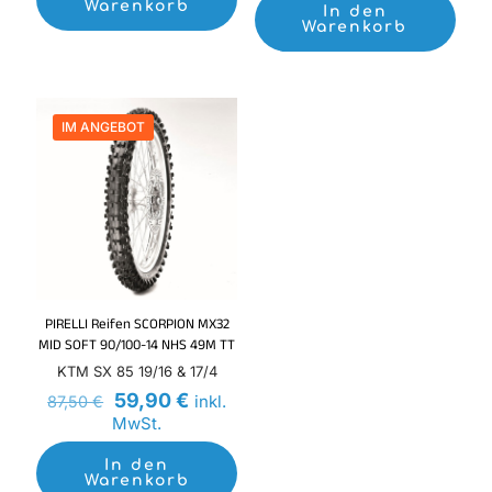
78,00 €
52,90 €.
Warenkorb
In den
Warenkorb
IM ANGEBOT
PIRELLI Reifen SCORPION MX32
MID SOFT 90/100-14 NHS 49M TT
KTM SX 85 19/16 & 17/4
Ursprünglicher
Aktueller
59,90
€
inkl.
87,50
€
Preis
Preis
MwSt.
war:
ist:
87,50 €
59,90 €.
In den
Warenkorb