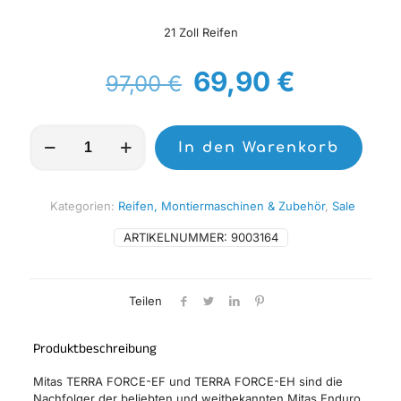
21 Zoll Reifen
Ursprünglicher
Aktuelle
69,90
€
97,00
€
Preis
Preis
war:
ist:
MITAS
In den Warenkorb
Reifen
97,00 €
69,90 €
TERRA
FORCE-
EF
Kategorien:
Reifen, Montiermaschinen & Zubehör
,
Sale
90/90-
21
ARTIKELNUMMER:
9003164
54R
TT
SUPER
Teilen
LIGHT
GREEN
Menge
Produktbeschreibung
Mitas TERRA FORCE-EF und TERRA FORCE-EH sind die
Nachfolger der beliebten und weitbekannten Mitas Enduro