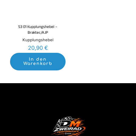
S3 01 Kupplungshebel –
Braktec/AJP
Kupplungshebel
20,90
€
In den
Warenkorb