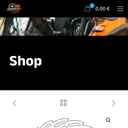
0
0,00 €
Shop