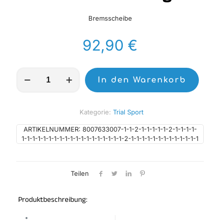
Bremsscheibe
92,90
€
Moto-
In den Warenkorb
Master
Flame
Brakedisc
vorne
Kategorie:
Trial Sport
KTM
260mm
ARTIKELNUMMER:
8007633007-1-1-2-1-1-1-1-1-2-1-1-1-1-
Floating
1-1-1-1-1-1-1-1-1-1-1-1-1-1-1-1-1-1-1-2-1-1-1-1-1-1-1-1-1-1-1-1-1
Menge
Teilen
Produktbeschreibung: