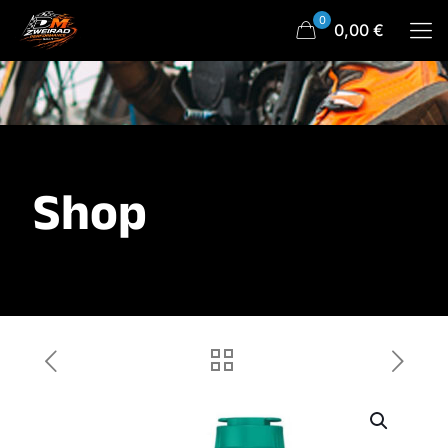
0
0,00 €
Shop