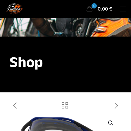
0
0,00 €
Shop