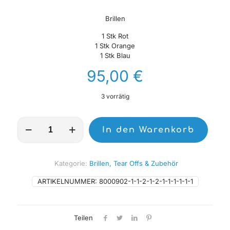
Brillen
1 Stk Rot
1 Stk Orange
1 Stk Blau
95,00
€
3 vorrätig
OAKLEY
In den Warenkorb
Airbrake
MX
Brille
-
Kategorie:
Brillen, Tear Offs & Zubehör
Moto
Yellow
ARTIKELNUMMER:
8000902-1-1-2-1-2-1-1-1-1-1-1
B1B
Klares
Glas
Teilen
Menge