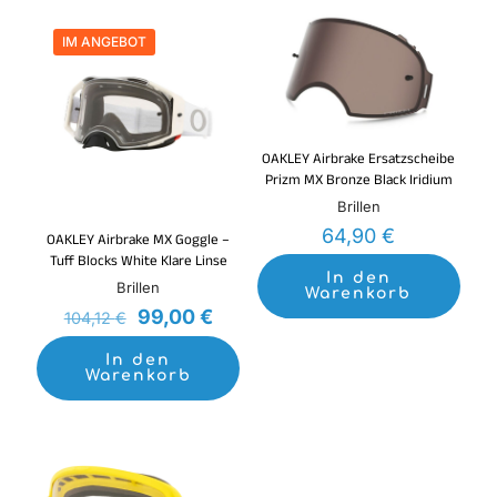
IM ANGEBOT
OAKLEY Airbrake Ersatzscheibe
Prizm MX Bronze Black Iridium
Brillen
64,90
€
OAKLEY Airbrake MX Goggle –
Tuff Blocks White Klare Linse
In den
Brillen
Warenkorb
Ursprünglicher
Aktueller
99,00
€
104,12
€
Preis
Preis
war:
ist:
In den
Warenkorb
104,12 €
99,00 €.