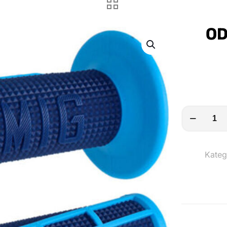
OD
ODI
EMIG
2.0
Kateg
V2
Lock-
On
Griffe
Menge