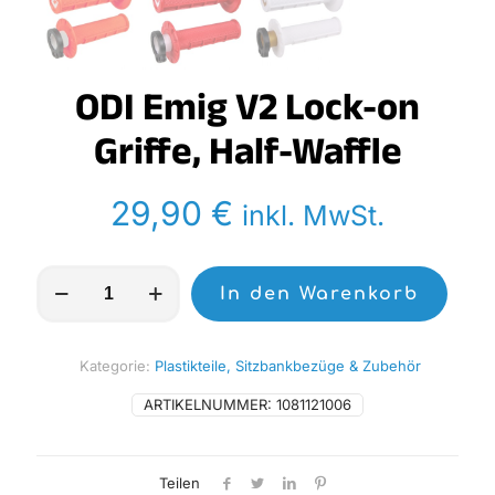
ODI Emig V2 Lock-on
Griffe, Half-Waffle
29,90
€
inkl. MwSt.
ODI
In den Warenkorb
Emig
V2
Lock-
on
Kategorie:
Plastikteile, Sitzbankbezüge & Zubehör
Griffe,
Half-
ARTIKELNUMMER:
1081121006
Waffle
Menge
Teilen