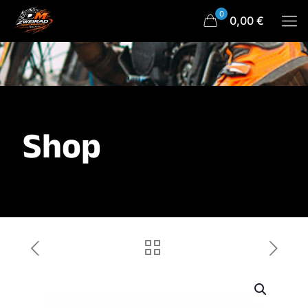
0
0,00 €
Shop