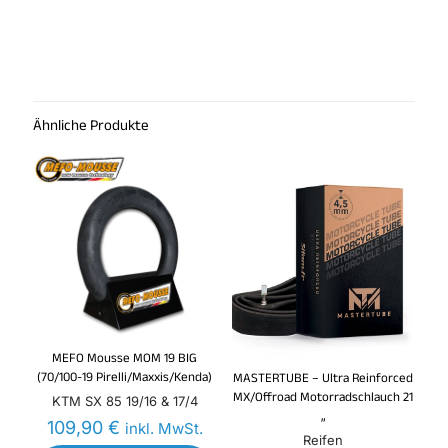
Ähnliche Produkte
MEFO Mousse MOM 19 BIG
(70/100-19 Pirelli/Maxxis/Kenda)
MASTERTUBE – Ultra Reinforced
MX/Offroad Motorradschlauch 21
KTM SX 85 19/16 & 17/4
„
109,90
€
inkl. MwSt.
Reifen