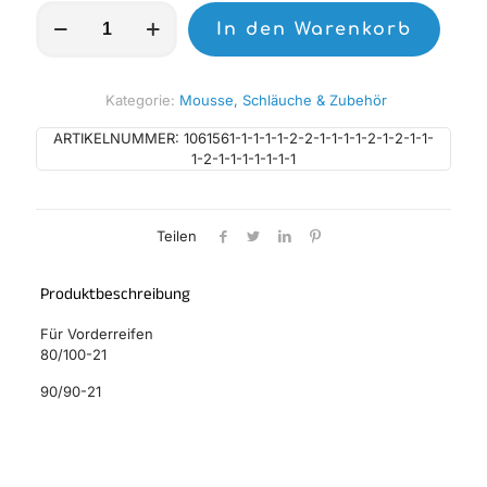
Pirelli
In den Warenkorb
Schlauch
10B21
NHS
Vorderreifen
Kategorie:
Mousse, Schläuche & Zubehör
Menge
ARTIKELNUMMER:
1061561-1-1-1-1-2-2-1-1-1-1-2-1-2-1-1-
1-2-1-1-1-1-1-1-1
Teilen
Produktbeschreibung
Für Vorderreifen
80/100-21
90/90-21