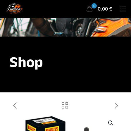
0
0,00 €
Shop