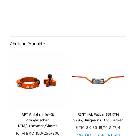
Ähnliche Produkte
ART Anfahrhilfe-Kit
RENTHAL Fatbar 831 KTM
orangefarben
SX85/Husqvarna TC85 Lenker
KTM/Husqvarna/Sherco
KTM SX 85 19/16 & 17/4
KTM EXC 150/250/300
126,90
€
inkl. MwSt.