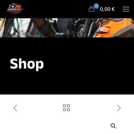
0
0,00 €
Shop