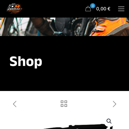
0
0,00 €
Shop