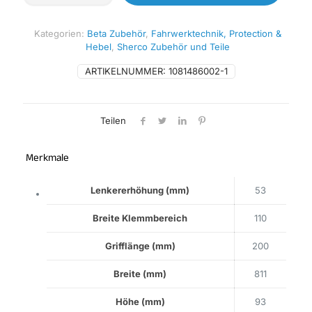
996
Villopoto/Stewart/Honda
CRF
Kategorien:
Beta Zubehör
,
Fahrwerktechnik, Protection &
Lenker
Hebel
,
Sherco Zubehör und Teile
Menge
ARTIKELNUMMER:
1081486002-1
Teilen
Merkmale
Lenkererhöhung (mm)
53
Breite Klemmbereich
110
Grifflänge (mm)
200
Breite (mm)
811
Höhe (mm)
93