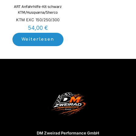
ART Anfahrhilfe-Kit schwarz
KTM/Husqvarna/Sherco
KTM EXC 150/250/300
54,00
€
Weiterlesen
DM Zweirad Performance GmbH