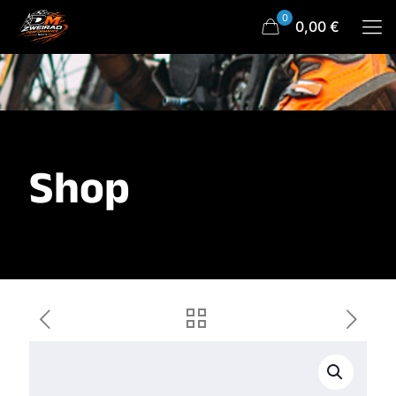
0
0,00 €
Shop