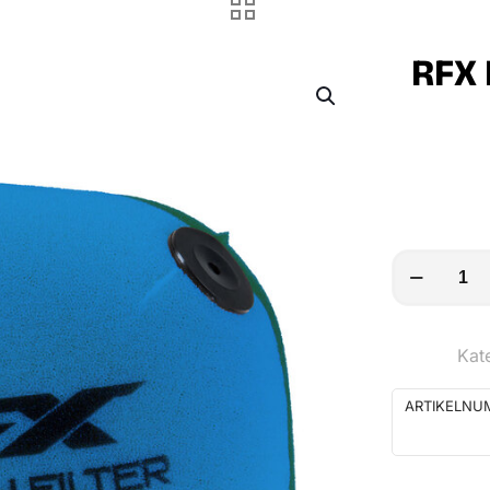
RFX 
RFX
Race
vorgeölt
Kat
Luftfilter
Menge
ARTIKELNU