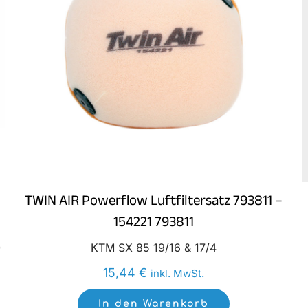
TWIN AIR Powerflow Luftfiltersatz 793811 –
154221 793811
0
KTM SX 85 19/16 & 17/4
15,44
€
inkl. MwSt.
In den Warenkorb