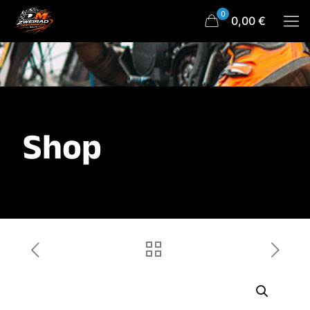
0
0,00 €
Shop