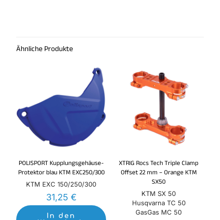
Ähnliche Produkte
POLISPORT Kupplungsgehäuse-
XTRIG Rocs Tech Triple Clamp
Protektor blau KTM EXC250/300
Offset 22 mm – Orange KTM
SX50
KTM EXC 150/250/300
KTM SX 50
31,25
€
Husqvarna TC 50
GasGas MC 50
In den