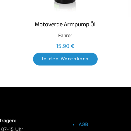
Motoverde Armpump Öl
Fahrer
15,90
€
In den Warenkorb
fragen:
AGB
 07-15 Uhr