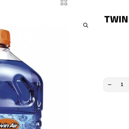
TWIN 
TWIN
AIR
Iceflow
Kühlmittel
-
2,2L