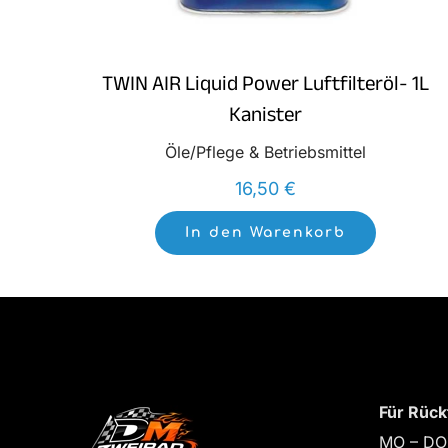
TWIN AIR Liquid Power Luftfilteröl- 1L
Kanister
Öle/Pflege & Betriebsmittel
16,50
€
In den Warenkorb
Für Rück
MO – DO