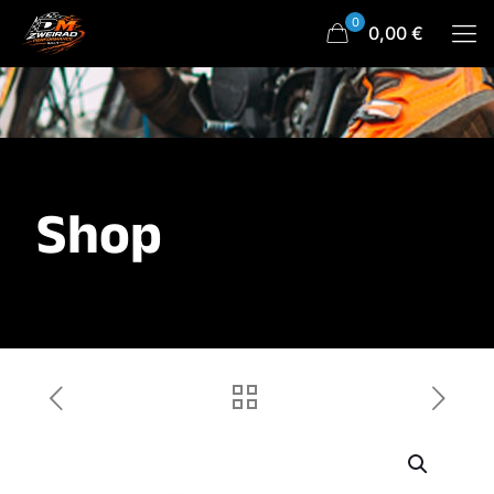
0
0,00 €
Shop