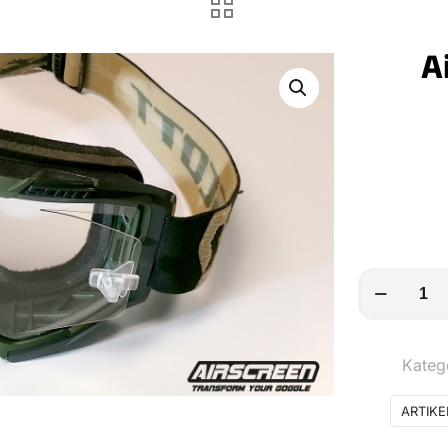
A
AirScreen
Scott
Fury
Kateg
/
Prospect
ARTIK
Menge