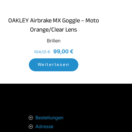
OAKLEY Airbrake MX Goggle – Moto
Orange/Clear Lens
Brillen
Ursprünglicher
Aktueller
99,00
€
104,12
€
Preis
Preis
Weiterlesen
war:
ist:
104,12 €
99,00 €.
Bestellungen
Adresse