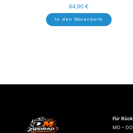
64,90
€
In den Warenkorb
Für Rück
MO – DO