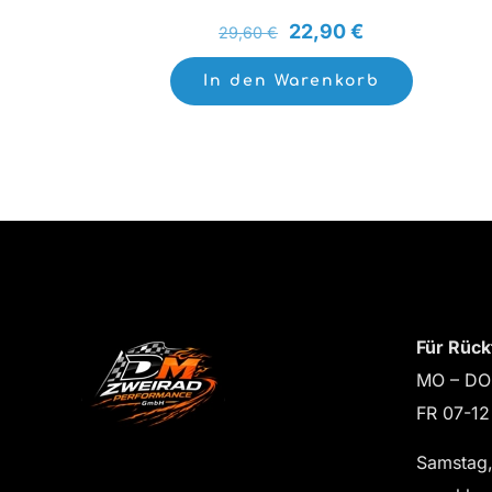
Ursprünglicher
Aktueller
22,90
€
29,60
€
Preis
Preis
In den Warenkorb
war:
ist:
29,60 €
22,90 €.
Für Rück
MO – DO
FR 07-12
Samstag,