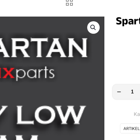
Spar
Spartan
Fern
&
Ka
Abblendlich
Adapter
ARTIKE
Menge