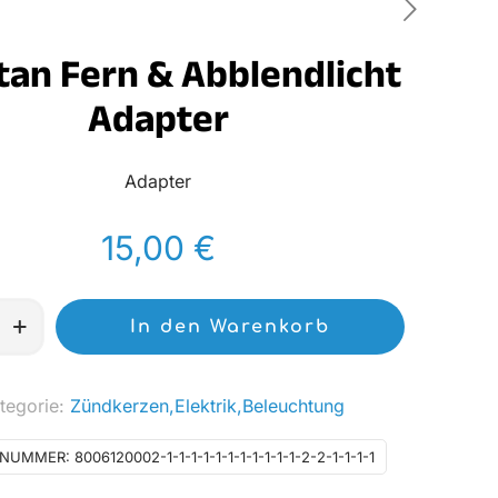
tan Fern & Abblendlicht
Adapter
Adapter
15,00
€
In den Warenkorb
tegorie:
Zündkerzen,Elektrik,Beleuchtung
t
LNUMMER:
8006120002-1-1-1-1-1-1-1-1-1-1-1-2-2-1-1-1-1