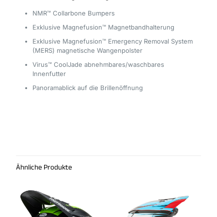
NMR™ Collarbone Bumpers
Exklusive Magnefusion™ Magnetbandhalterung
Exklusive Magnefusion™ Emergency Removal System
(MERS) magnetische Wangenpolster
Virus™ CoolJade abnehmbares/waschbares
Innenfutter
Panoramablick auf die Brillenöffnung
Rezensionen
Es gibt noch keine Rezensionen.
Schreibe die erste Rezension für „Bell
Moto 10 Mips Helm“
Ähnliche Produkte
Du musst
angemeldet
sein, um eine Rezension
veröffentlichen zu können.