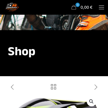
0
0,00 €
Shop