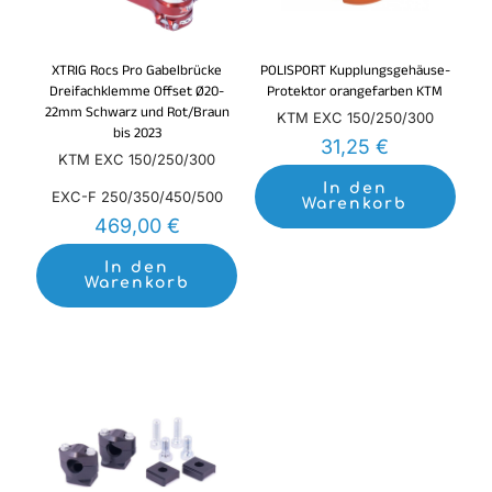
XTRIG Rocs Pro Gabelbrücke
POLISPORT Kupplungsgehäuse-
Dreifachklemme Offset Ø20-
Protektor orangefarben KTM
22mm Schwarz und Rot/Braun
KTM EXC 150/250/300
bis 2023
31,25
€
KTM EXC 150/250/300
In den
EXC-F 250/350/450/500
Warenkorb
469,00
€
In den
Warenkorb