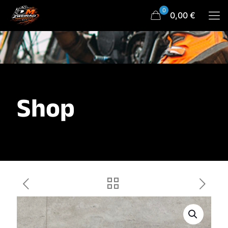
0
0,00 €
Shop