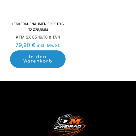
LENKERAUFNAHMEN FIX X-TRIG
’12 Ø28,6MM
KTM SX 85 19/16 & 17/4
79,90
€
inkl. MwSt.
In den
Warenkorb