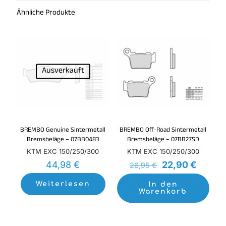
Ähnliche Produkte
Im Angebot
Ausverkauft
BREMBO Genuine Sintermetall
BREMBO Off-Road Sintermetall
Bremsbeläge – 07BB0483
Bremsbeläge – 07BB27SD
KTM EXC 150/250/300
KTM EXC 150/250/300
Ursprüngliche
Aktuell
44,98
€
22,90
€
26,95
€
Preis
Preis
war:
ist:
Weiterlesen
In den
Warenkorb
26,95 €
22,90 