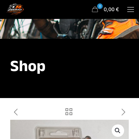
0
0,00 €
Shop