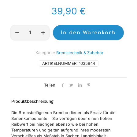
39,90
€
BREMBO
In den Warenkorb
Genuine
Carbon
Keramik
Bremsbeläge
Kategorie:
Bremstechnik & Zubehör
-
07BB275A
ARTIKELNUMMER:
1035844
Menge
Teilen
Produktbeschreibung
Die Bremsbeläge von Brembo dienen als Ersatz für die
Serienkomponente. Sie verfügen über einen hohen
Reibwert bei niedrigen ebenso wie bei hohen
Temperaturen und gelten aufgrund ihres moderaten
Verschleißes als Maßstab in Sachen Langlebigkeit.