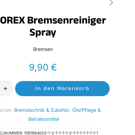
OREX Bremsenreiniger
Spray
Bremsen
9,90
€
In den Warenkorb
niger
orien:
Bremstechnik & Zubehör
,
Öle/Pflege &
Betriebsmittel
KELNUMMER:
1081864003-1-2-1-1-1-1-3-1-1-1-1-1-1-1-1