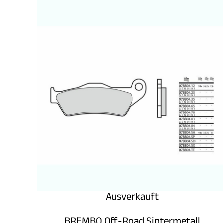
Im Angebot
Ausverkauft
BREMBO Off-Road Sintermetall