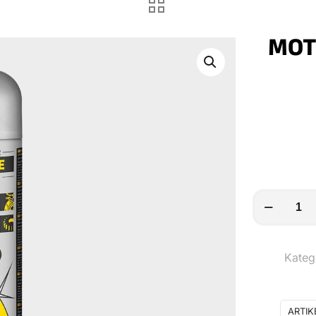
MOT
MOTOREX
Bremsenrei
Spray
Kateg
Menge
ARTI