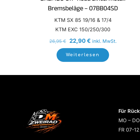
Bremsbeläge – 07BB04SD
KTM SX 85 19/16 & 17/4
KTM EXC 150/250/300
Ursprünglicher
Aktueller
22,90
€
inkl. MwSt.
26,95
€
Preis
Preis
Weiterlesen
war:
ist:
26,95 €
22,90 €.
Für Rück
MO – DO
FR 07-12