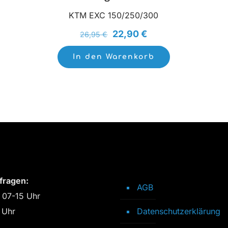
KTM EXC 150/250/300
Ursprünglicher
Aktueller
22,90
€
26,95
€
Preis
Preis
In den Warenkorb
war:
ist:
26,95 €
22,90 €.
fragen:
AGB
 07-15 Uhr
 Uhr
Datenschutzerklärung