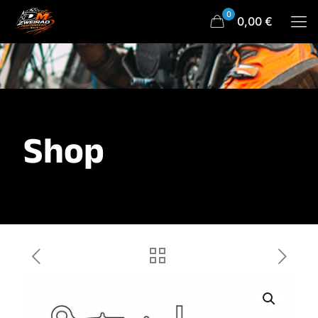
0
0,00 €
Shop