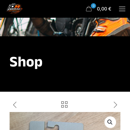
0
0,00 €
Shop