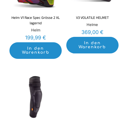
Helm V1 Race Spec Grösse 2 XL
V3 VOLATILE HELMET
lagernd
Helme
Helm
369,00
€
199,99
€
In den
Warenkorb
In den
Warenkorb