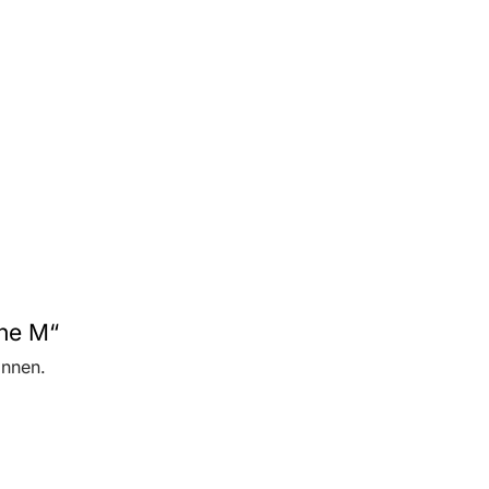
uhe M“
önnen.