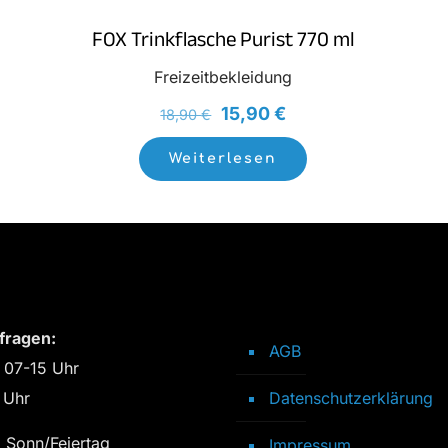
FOX Trinkflasche Purist 770 ml
Freizeitbekleidung
Ursprünglicher
Aktueller
15,90
€
18,90
€
Preis
Preis
Weiterlesen
war:
ist:
18,90 €
15,90 €.
fragen:
AGB
 07-15 Uhr
 Uhr
Datenschutzerklärung
 Sonn/Feiertag
Impressum