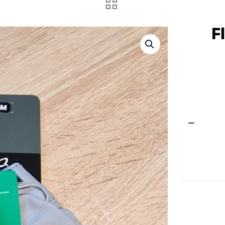
F
Flexair
Handschuh
M
Menge