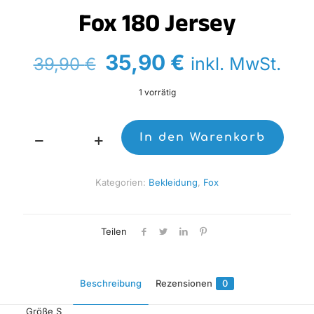
Fox 180 Jersey
Ursprünglicher
Aktueller
35,90
€
inkl. MwSt.
39,90
€
Preis
Preis
1 vorrätig
war:
ist:
39,90 €
35,90 €.
In den Warenkorb
Fox
180
Jersey
Kategorien:
Bekleidung
,
Fox
Menge
Teilen
Beschreibung
Rezensionen
0
Größe S