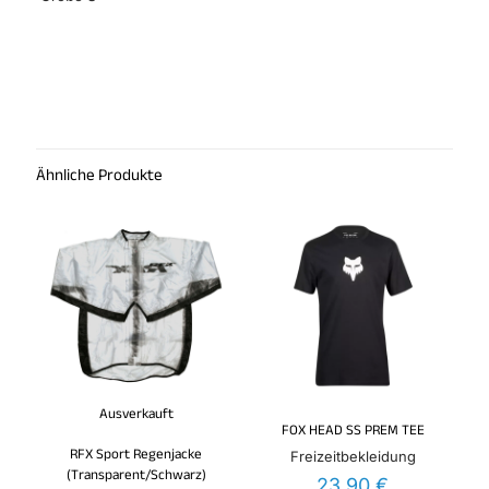
Rezensionen
Es gibt noch keine Rezensionen.
Schreibe die erste Rezension für „Fox
180 Jersey“
Ähnliche Produkte
Du musst
angemeldet
sein, um eine Rezension
veröffentlichen zu können.
Ausverkauft
FOX HEAD SS PREM TEE
RFX Sport Regenjacke
Freizeitbekleidung
(Transparent/Schwarz)
23,90
€