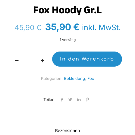
Fox Hoody Gr.L
Ursprünglicher
Aktueller
35,90
€
inkl. MwSt.
45,90
€
Preis
Preis
1 vorrätig
war:
ist:
45,90 €
35,90 €.
In den Warenkorb
Fox
Hoody
Gr.L
Kategorien:
Bekleidung
,
Fox
Menge
Teilen
Rezensionen