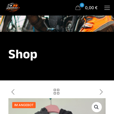
0
0,00 €
Shop
IM ANGEBOT