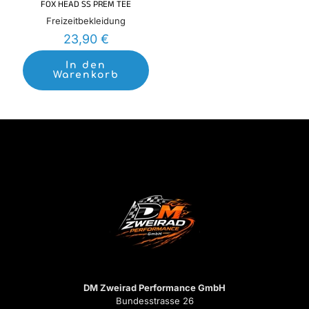
FOX HEAD SS PREM TEE
Freizeitbekleidung
23,90
€
In den
Warenkorb
DM Zweirad Performance GmbH
Bundesstrasse 26