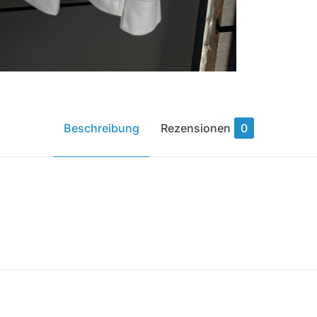
Beschreibung
Rezensionen
0
Rezensionen
t noch keine Rezensionen.
ibe die erste Rezension für „Fox Langarm Tsh
sst
angemeldet
sein, um eine Rezension veröffentlichen zu 