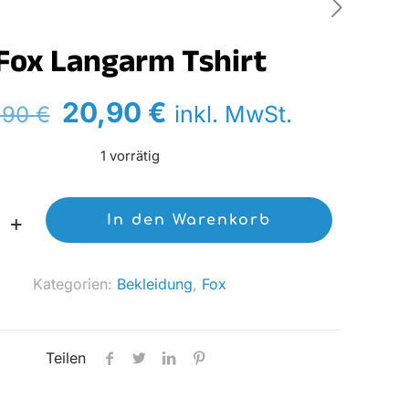
Fox Langarm Tshirt
Ursprünglicher
Aktueller
20,90
€
inkl. MwSt.
,90
€
Preis
Preis
1 vorrätig
war:
ist:
22,90 €
20,90 €.
In den Warenkorb
Kategorien:
Bekleidung
,
Fox
Teilen