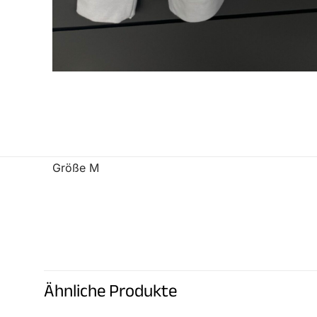
Größe M
Es gib
Schre
Ähnliche Produkte
Du mu