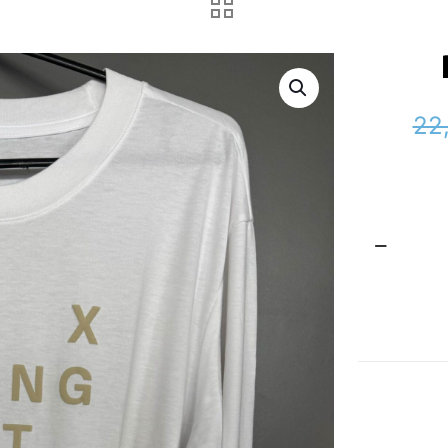
22
Fox
Langarm
Tshirt
Menge