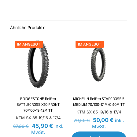
Ähnliche Produkte
IM ANGEBOT
IM ANGEBOT
BRIDGESTONE Reifen
MICHELIN Reifen STARCROSS 5
BATTLECROSS X20 FRONT
MEDIUM 70/100-17 M/C 40M TT
70/100-19 42M TT
KTM SX 85 19/16 & 17/4
KTM SX 85 19/16 & 17/4
Ursprünglicher
Aktueller
50,00
€
inkl.
70,50
€
Ursprünglicher
Aktueller
Preis
Preis
45,90
€
inkl.
67,20
€
MwSt.
Preis
Preis
war:
ist:
MwSt.