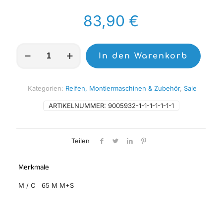
83,90
€
METZELER
In den Warenkorb
Reifen
MCE
6
DAYS
Kategorien:
Reifen, Montiermaschinen & Zubehör
,
Sale
EXTREME
120/90-
ARTIKELNUMMER:
9005932-1-1-1-1-1-1-1
18
Medium
Menge
Teilen
Merkmale
M / C 65 M M+S