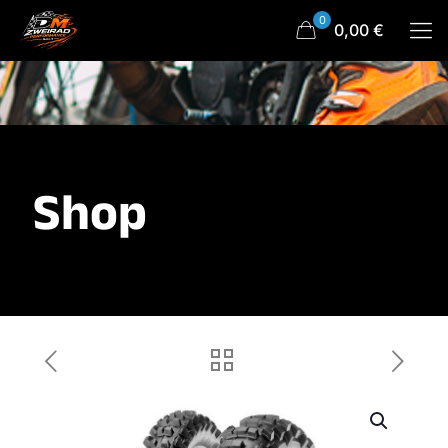
0
0,00 €
Shop