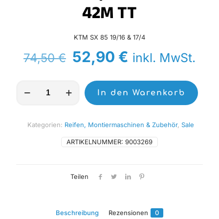
42M TT
KTM SX 85 19/16 & 17/4
Ursprünglicher
Aktueller
52,90
€
inkl. MwSt.
74,50
€
Preis
Preis
war:
ist:
PIRELLI
In den Warenkorb
Reifen
74,50 €
52,90 €.
SCORPION
MX32
MID
Kategorien:
Reifen, Montiermaschinen & Zubehör
,
Sale
SOFT
F
ARTIKELNUMMER:
9003269
70/100-
19
NHS
Teilen
42M
TT
Menge
Beschreibung
Rezensionen
0