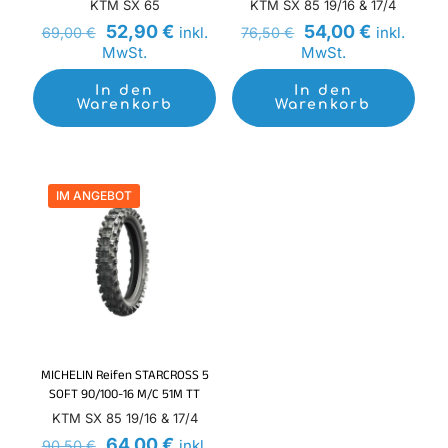
KTM SX 65
KTM SX 85 19/16 & 17/4
Ursprünglicher
Aktueller
Ursprünglicher
Aktueller
52,90
€
54,00
€
inkl.
inkl.
69,00
€
76,50
€
Preis
Preis
Preis
Preis
MwSt.
MwSt.
war:
ist:
war:
ist:
69,00 €
52,90 €.
76,50 €
54,00 €.
In den
In den
Warenkorb
Warenkorb
IM ANGEBOT
MICHELIN Reifen STARCROSS 5
SOFT 90/100-16 M/C 51M TT
KTM SX 85 19/16 & 17/4
Ursprünglicher
Aktueller
64,00
€
inkl.
90,50
€