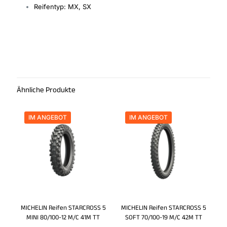
Reifentyp: MX, SX
Rezensionen
Es gibt noch keine Rezensionen.
Schreibe die erste Rezension für
„PIRELLI Reifen SCORPION MX32 MID
Ähnliche Produkte
SOFT F 70/100-19 NHS 42M TT“
Du musst
angemeldet
sein, um eine Rezension
IM ANGEBOT
IM ANGEBOT
veröffentlichen zu können.
MICHELIN Reifen STARCROSS 5
MICHELIN Reifen STARCROSS 5
MINI 80/100-12 M/C 41M TT
SOFT 70/100-19 M/C 42M TT