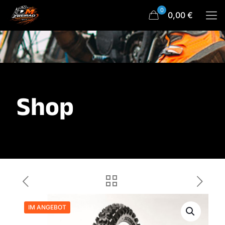
0
0,00 €
Shop
IM ANGEBOT