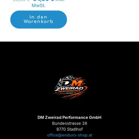
Preis
Preis
MwSt.
war:
ist:
90,50 €
64,00 €.
In den
Warenkorb
DM Zweirad Performance GmbH
Bundesstrasse 26
8770 Stadlhof
office@enduro-shop.at