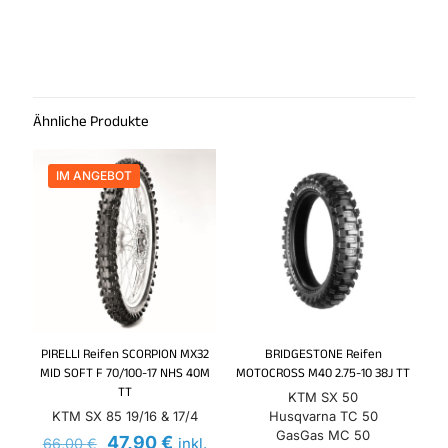
Rezensionen
Es gibt noch keine Rezensionen.
Schreibe die erste Rezension für
„MICHELIN Reifen STARCROSS 5 MINI
Ähnliche Produkte
60/100-14 M/C 29M TT“
Du musst
angemeldet
sein, um eine Rezension
IM ANGEBOT
veröffentlichen zu können.
PIRELLI Reifen SCORPION MX32
BRIDGESTONE Reifen
MID SOFT F 70/100-17 NHS 40M
MOTOCROSS M40 2.75-10 38J TT
TT
KTM SX 50
KTM SX 85 19/16 & 17/4
Husqvarna TC 50
GasGas MC 50
Ursprünglicher
Aktueller
47,90
€
inkl.
66,00
€