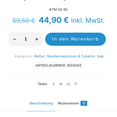
KTM SX 65
Ursprünglicher
Aktueller
44,90
€
inkl. MwSt.
59,50
€
Preis
Preis
war:
ist:
MICHELIN
In den Warenkorb
Reifen
59,50 €
44,90 €.
STARCROSS
5
MINI
Kategorien:
Reifen, Montiermaschinen & Zubehör
,
Sale
60/100-
14
ARTIKELNUMMER:
9003093
M/C
29M
TT
Teilen
Menge
Beschreibung
Rezensionen
0