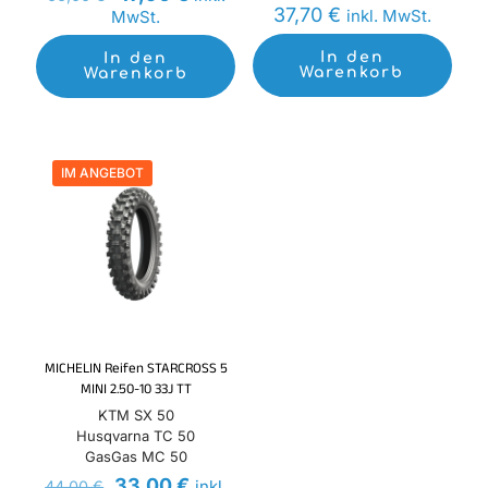
Preis
Preis
37,70
€
inkl. MwSt.
MwSt.
war:
ist:
66,00 €
47,90 €.
In den
In den
Warenkorb
Warenkorb
IM ANGEBOT
MICHELIN Reifen STARCROSS 5
MINI 2.50-10 33J TT
KTM SX 50
Husqvarna TC 50
GasGas MC 50
Ursprünglicher
Aktueller
33,00
€
inkl.
44,00
€