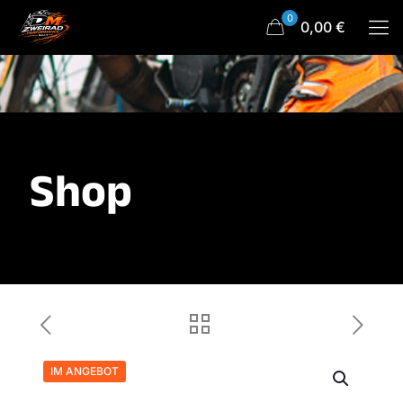
0
0,00 €
Shop
IM ANGEBOT