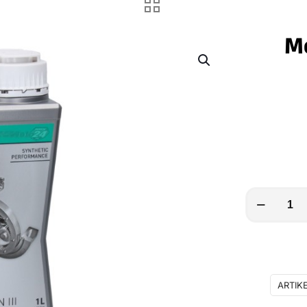
Mo
Motorex
ATF
Dexron
III
Menge
ARTIK