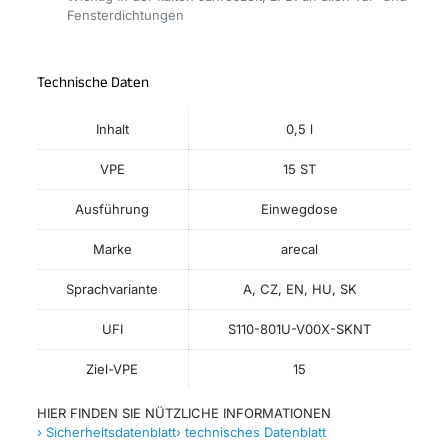
Fensterdichtungen
Technische Daten
Inhalt
0,5 l
VPE
15 ST
Ausführung
Einwegdose
Marke
arecal
Sprachvariante
A, CZ, EN, HU, SK
UFI
S110-801U-V00X-SKNT
Ziel-VPE
15
HIER FINDEN SIE NÜTZLICHE INFORMATIONEN
› Sicherheitsdatenblatt
› technisches Datenblatt