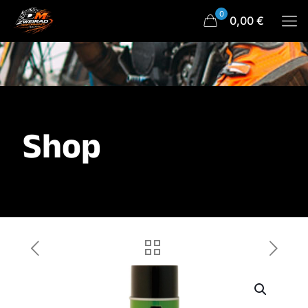
0
0,00 €
Shop