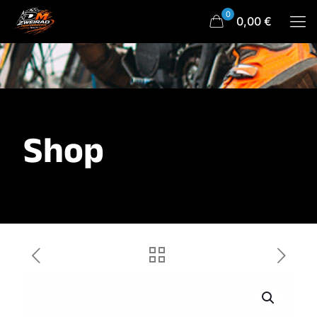
0
0,00 €
Shop