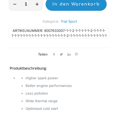
In den Warenkorb
Standard-
Zündkerze
-
BPR5ES
Kategorie:
Trial Sport
Menge
ARTIKELNUMMER:
8007633007-1-1-2-1-1-1-1-1-2-1-1-1-1-
1-1-1-1-1-1-1-1-1-1-1-1-1-1-1-1-1-1-1-2-1-1-1-1-1-1-1-1-1-1-1-1-1
Teilen
Produktbeschreibung:
Higher spark power
Better engine performances
Less pollution
Wide thermal range
Optimized cold start