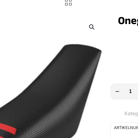
One
Onegripper
Sitzbankbe
Ribbed
Kateg
Menge
ARTIKELNU