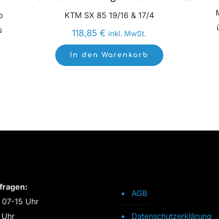
p
KTM SX 85 19/16 & 17/4
s
118,85
€
inkl. MwSt.
In den Warenkorb
fragen:
AGB
 07-15 Uhr
 Uhr
Datenschutzerklärung