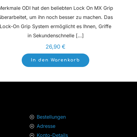
Merkmale ODI hat den beliebten Lock On MX Grip
überarbeitet, um ihn noch besser zu machen. Das
Lock-On Grip System ermöglicht es Ihnen, Griffe
in Sekundenschnelle
[…]
26,90
€
In den Warenkorb
Bestellungen
Adresse
Konto-Details