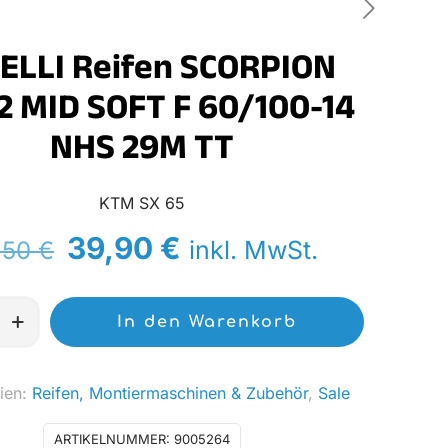
ELLI Reifen SCORPION
 MID SOFT F 60/100-14
NHS 29M TT
KTM SX 65
Ursprünglicher
Aktueller
39,90
€
inkl. MwSt.
,50
€
Preis
Preis
war:
ist:
In den Warenkorb
52,50 €
39,90 €.
ien:
Reifen, Montiermaschinen & Zubehör
,
Sale
ARTIKELNUMMER:
9005264