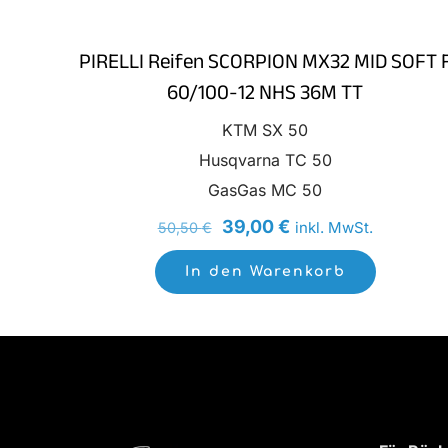
PIRELLI Reifen SCORPION MX32 MID SOFT 
60/100-12 NHS 36M TT
KTM SX 50
Husqvarna TC 50
GasGas MC 50
Ursprünglicher
Aktueller
39,00
€
inkl. MwSt.
50,50
€
Preis
Preis
In den Warenkorb
war:
ist:
50,50 €
39,00 €.