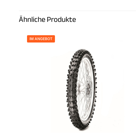
Es gibt noch keine
Schreibe die 
Ähnliche Produkte
SOFT F 60/10
Du musst
angemel
IM ANGEBOT