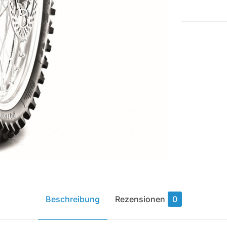
SOFT
F
60/100-
14
NHS
29M
TT
Menge
Beschreibung
Rezensionen
0