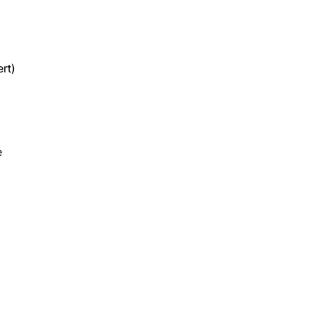
rt)
e
Rezensionen