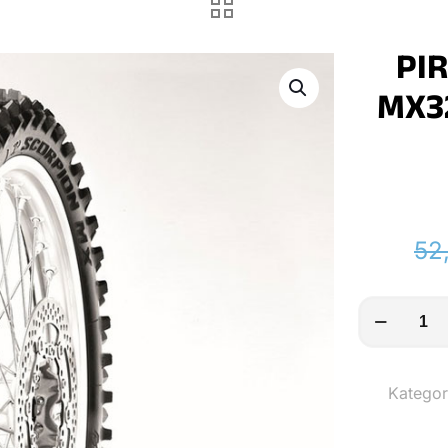
PIR
MX32
52
PIRELLI
Reifen
SCORPION
Kategor
MX32
MID