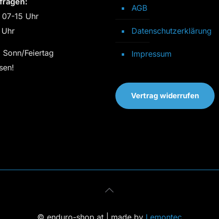
fragen:
AGB
 07-15 Uhr
 Uhr
Datenschutzerklärung
 Sonn/Feiertag
Impressum
sen!
Vertrag widerrufen
© enduro-shop.at | made by
Lemontec