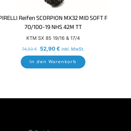
PIRELLI Reifen SCORPION MX32 MID SOFT F
70/100-19 NHS 42M TT
KTM SX 85 19/16 & 17/4
Ursprünglicher
Aktueller
52,90
€
inkl. MwSt.
74,50
€
Preis
Preis
In den Warenkorb
war:
ist:
74,50 €
52,90 €.