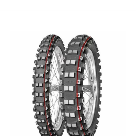
 Rezensionen.
erste Rezension für „PIRELLI Reifen SCORPI
0-14 NHS 29M TT“
det
sein, um eine Rezension veröffentlichen zu können.