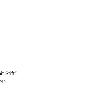
t Stift“
nen.