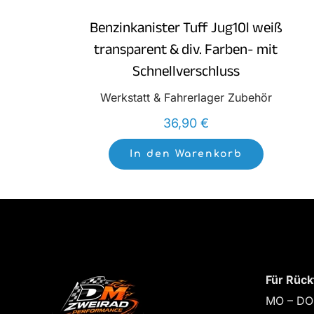
Benzinkanister Tuff Jug10l weiß
transparent & div. Farben- mit
Schnellverschluss
Werkstatt & Fahrerlager Zubehör
36,90
€
In den Warenkorb
Für Rück
MO – DO