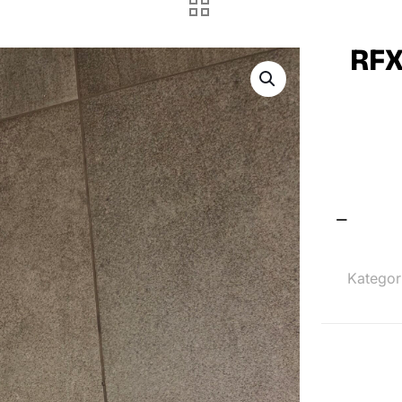
RFX
RFX
Anzeigetafe
Kategor
mit
Stift
Menge