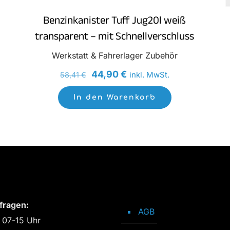
Benzinkanister Tuff Jug20l weiß
transparent – mit Schnellverschluss
Werkstatt & Fahrerlager Zubehör
Ursprünglicher
Aktueller
44,90
€
inkl. MwSt.
58,41
€
Preis
Preis
In den Warenkorb
war:
ist:
58,41 €
44,90 €.
fragen:
AGB
 07-15 Uhr