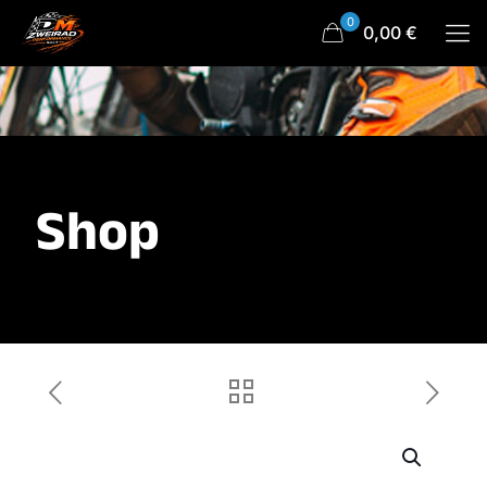
0
0,00 €
Shop