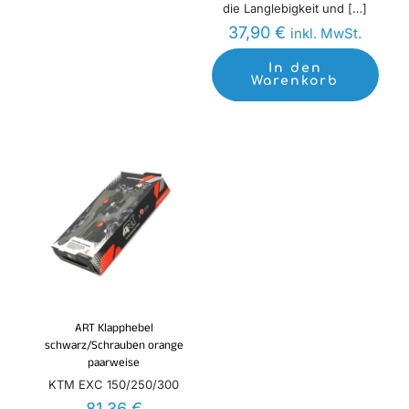
die Langlebigkeit und
[…]
37,90
€
inkl. MwSt.
In den
Warenkorb
ART Klapphebel
schwarz/Schrauben orange
paarweise
KTM EXC 150/250/300
81,36
€