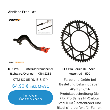
Schreibe die erste Rezension für
„SCAR Betriebsstundenzähler kabellos
Ähnliche Produkte
mit Klettverschluss blau“
Du musst
angemeldet
sein, um eine Rezension
veröffentlichen zu können.
RFX Pro FT Hinterradbremshebel
RFX Pro Series HCS Steel
(Schwarz/Orange) – KTM SX85
Kettenrad – 520
KTM SX 85 19/16 & 17/4
Farbe und Größe bei
Bestellung bekannt geben
64,90
€
inkl. MwSt.
48/50/52/54
Produktbeschreibung Die
In den
RFX Pro Series Hi-Carbon
Warenkorb
Stahl (HCS) Kettenräder und
Ritzel sind perfekt für Fahrer,