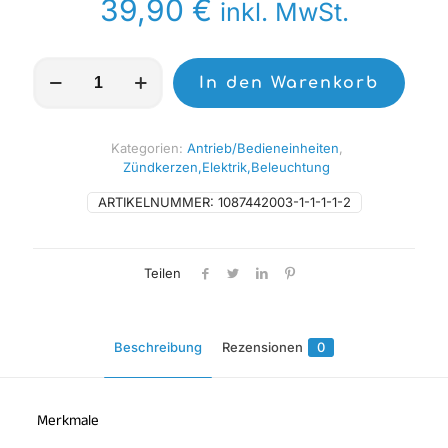
39,90
€
inkl. MwSt.
SCAR
In den Warenkorb
Betriebsstundenzähler
kabellos
mit
Klettverschluss
Kategorien:
Antrieb/Bedieneinheiten
,
blau
Zündkerzen,Elektrik,Beleuchtung
Menge
ARTIKELNUMMER:
1087442003-1-1-1-1-2
Teilen
Beschreibung
Rezensionen
0
Merkmale